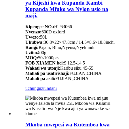
ya Kijeshi kwa Kupanda Kambi
Kupanda Mfuko wa Nylon usio na
maji.
Kipengee NO.:
HT63066
Nyenzo:
600D oxford
Uwezo:
50L
Ukubwa:
36.8×22×47.8cm / 14.5×8.6×18.8inchi
Rangi:
Kijani; Bluu;Nyeusi;Nyekundu
Uzito:
400g
MOQ:
50-1000pcs
FOB XIAMEN bei:
$ 12.5-14.5
Wakati wa utoaji:
Karibu siku 45-55
Mahali pa usafirishaji:
FUJIAN,CHINA
Mahali pa asili:
FUJIAN ,CHINA
uchunguzi
undani
Mkoba mwepesi wa Kutembea kwa