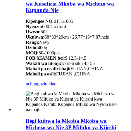
wa Kusafiria Mkoba wa Michezo wa
Kupanda Nje
Kipengee NO.:
HT61005
Nyenzo:
600D oxford
Uwezo:
50L
Ukubwa:
68*33*20cm / 26.77*13*7.87inchi
Rangi:
Navy
Uzito:
400g
MOQ:
50-1000pcs
FOB XIAMEN bei:
$ 12.5-14.5
Wakati wa utoaji:
Karibu siku 45-55
Mahali pa usafirishaji:
FUJIAN,CHINA
Mahali pa asili:
FUJIAN ,CHINA
uchunguzi
undani
Begi kubwa la Mkoba Mkoba wa
Michezo wa Nje 3P Mifuko ya Kijeshi