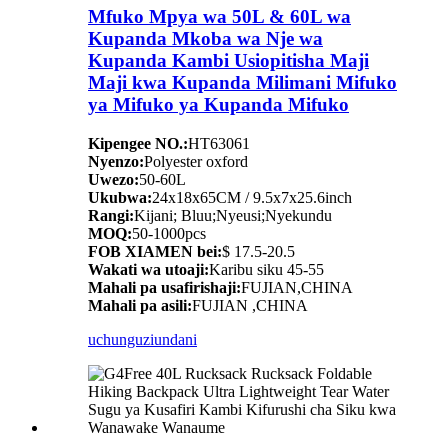
Mfuko Mpya wa 50L & 60L wa
Kupanda Mkoba wa Nje wa
Kupanda Kambi Usiopitisha Maji
Maji kwa Kupanda Milimani Mifuko
ya Mifuko ya Kupanda Mifuko
Kipengee NO.:
HT63061
Nyenzo:
Polyester oxford
Uwezo:
50-60L
Ukubwa:
24x18x65CM / 9.5x7x25.6inch
Rangi:
Kijani; Bluu;Nyeusi;Nyekundu
MOQ:
50-1000pcs
FOB XIAMEN bei:
$ 17.5-20.5
Wakati wa utoaji:
Karibu siku 45-55
Mahali pa usafirishaji:
FUJIAN,CHINA
Mahali pa asili:
FUJIAN ,CHINA
uchunguzi
undani