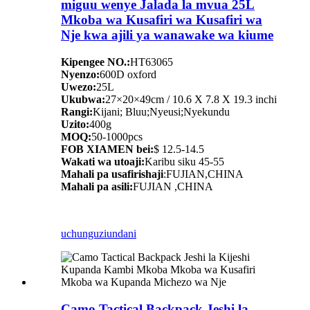
miguu wenye Jalada la mvua 25L
Mkoba wa Kusafiri wa Kusafiri wa
Nje kwa ajili ya wanawake wa kiume
Kipengee NO.:
HT63065
Nyenzo:
600D oxford
Uwezo:
25L
Ukubwa:
27×20×49cm / 10.6 X 7.8 X 19.3 inchi
Rangi:
Kijani; Bluu;Nyeusi;Nyekundu
Uzito:
400g
MOQ:
50-1000pcs
FOB XIAMEN bei:
$ 12.5-14.5
Wakati wa utoaji:
Karibu siku 45-55
Mahali pa usafirishaji
:FUJIAN,CHINA
Mahali pa asili:
FUJIAN ,CHINA
uchunguzi
undani
Camo Tactical Backpack Jeshi la