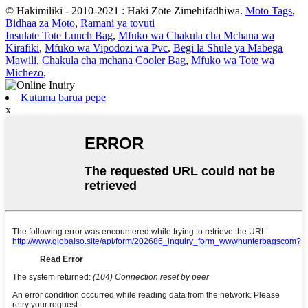
© Hakimiliki - 2010-2021 : Haki Zote Zimehifadhiwa.
Moto Tags
,
Bidhaa za Moto
,
Ramani ya tovuti
Insulate Tote Lunch Bag
,
Mfuko wa Chakula cha Mchana wa
Kirafiki
,
Mfuko wa Vipodozi wa Pvc
,
Begi la Shule ya Mabega
Mawili
,
Chakula cha mchana Cooler Bag
,
Mfuko wa Tote wa
Michezo
,
Kutuma barua pepe
x