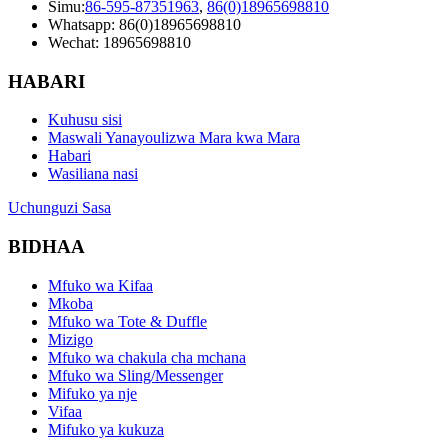
Simu:
86-595-87351963
,
86(0)18965698810
Whatsapp: 86(0)18965698810
Wechat: 18965698810
HABARI
Kuhusu sisi
Maswali Yanayoulizwa Mara kwa Mara
Habari
Wasiliana nasi
Uchunguzi Sasa
BIDHAA
Mfuko wa Kifaa
Mkoba
Mfuko wa Tote & Duffle
Mizigo
Mfuko wa chakula cha mchana
Mfuko wa Sling/Messenger
Mifuko ya nje
Vifaa
Mifuko ya kukuza