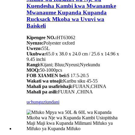
Kuendesha Kambi kwa Mwanamke
Mwanaume Kupanda Kupanda
Rucksack Mkoba wa Uvuvi wa
Baiskeli
Kipengee NO.:
HT63062
Nyenzo:
Polyester oxford
Uwezo:
55L
Ukubwa:
65.0 x 38.0 x 24.0 cm / 25.6 x 14.96 x
9.45 inchi
Rangi:
Kijani; Bluu;Nyeusi;Nyekundu
MOQ:
50-1000pcs
FOB XIAMEN bei:
$ 17.5-20.5
Wakati wa utoaji:
Karibu siku 45-55
Mahali pa usafirishaji:
FUJIAN,CHINA
Mahali pa asili:
FUJIAN ,CHINA
uchunguzi
undani