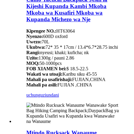
Kijeshi Kupanda Kambi Mkoba
Mkoba wa Kusafiri Mkoba wa
Kupanda Michezo wa Nje
Kipengee NO.:
HT63064
Nyenzo:
600D oxford
Uwezo:
70L
Ukubwa:
72* 35 * 17cm / 13.4*6.7*28.75 inchi
Rangi:
nyeusi; khaki; kuficha; nk
Uzito:
1300g / pauni 2.86
MOQ:
50-1000pcs
FOB XIAMEN bei:
$ 18.5-22.5
Wakati wa utoaji:
Karibu siku 45-55
Mahali pa usafirishaji:
FUJIAN,CHINA
Mahali pa asili:
FUJIAN ,CHINA
uchunguzi
undani
Mtindo Rucksack Wanaume