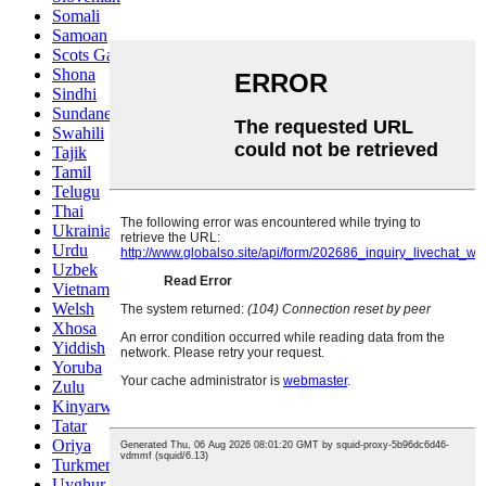
Somali
Samoan
Scots Gaelic
Shona
Sindhi
Sundanese
Swahili
Tajik
Tamil
Telugu
Thai
Ukrainian
Urdu
Uzbek
Vietnamese
Welsh
Xhosa
Yiddish
Yoruba
Zulu
Kinyarwanda
Tatar
Oriya
Turkmen
Uyghur