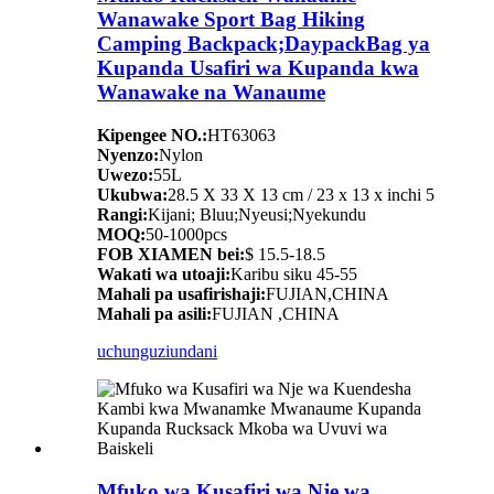
Wanawake Sport Bag Hiking
Camping Backpack;DaypackBag ya
Kupanda Usafiri wa Kupanda kwa
Wanawake na Wanaume
Kipengee NO.:
HT63063
Nyenzo:
Nylon
Uwezo:
55L
Ukubwa:
28.5 X 33 X 13 cm / 23 x 13 x inchi 5
Rangi:
Kijani; Bluu;Nyeusi;Nyekundu
MOQ:
50-1000pcs
FOB XIAMEN bei:
$ 15.5-18.5
Wakati wa utoaji:
Karibu siku 45-55
Mahali pa usafirishaji:
FUJIAN,CHINA
Mahali pa asili:
FUJIAN ,CHINA
uchunguzi
undani
Mfuko wa Kusafiri wa Nje wa