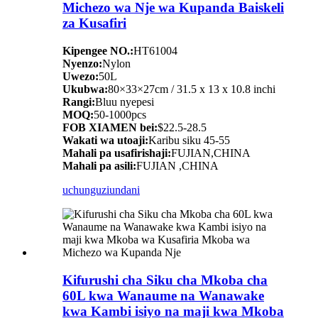
Michezo wa Nje wa Kupanda Baiskeli
za Kusafiri
Kipengee NO.:
HT61004
Nyenzo:
Nylon
Uwezo:
50L
Ukubwa:
80×33×27cm / 31.5 x 13 x 10.8 inchi
Rangi:
Bluu nyepesi
MOQ:
50-1000pcs
FOB XIAMEN bei:
$22.5-28.5
Wakati wa utoaji:
Karibu siku 45-55
Mahali pa usafirishaji:
FUJIAN,CHINA
Mahali pa asili:
FUJIAN ,CHINA
uchunguzi
undani
Kifurushi cha Siku cha Mkoba cha
60L kwa Wanaume na Wanawake
kwa Kambi isiyo na maji kwa Mkoba