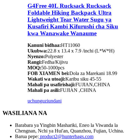
G4Free 40L Rucksack Rucksack
Foldable Hiking Backpack Ultra
Lightweight Tear Water Sugu ya
Kusafiri Kambi Kifurushi cha Siku
kwa Wanawake Wanaume
Kanuni bidhaa:
HT11060
Ukubwa:
22.8 x 13.4 x 7.9 /inchi (L*W*H)
Nyenzo:
Polyester
Rangi:
Fedha/Kijivu
MOQ:
50-1000pcs
FOB XIAMEN bei:
Dola za Marekani 18.99
Wakati wa utoaji:
Karibu siku 45-55
Mahali pa usafirishaji:
FUJIAN,CHINA
Mahali pa asili:
FUJIAN ,CHINA
uchunguzi
undani
WASILIANA NA
Barabara ya Yingbin Mashariki, Eneo la Viwanda la
Chengnan, Nchi ya Hui'an, Quanzhou, Fujian, Uchina.
Barua pepe:
product2@hunterbags.com