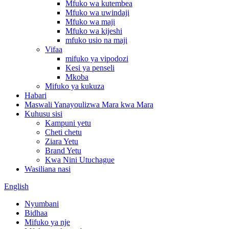
Mfuko wa kutembea
Mfuko wa uwindaji
Mfuko wa maji
Mfuko wa kijeshi
mfuko usio na maji
Vifaa
mifuko ya vipodozi
Kesi ya penseli
Mkoba
Mifuko ya kukuza
Habari
Maswali Yanayoulizwa Mara kwa Mara
Kuhusu sisi
Kampuni yetu
Cheti chetu
Ziara Yetu
Brand Yetu
Kwa Nini Utuchague
Wasiliana nasi
English
Nyumbani
Bidhaa
Mifuko ya nje