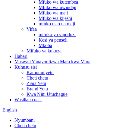
Mfuko wa kutembea
Mfuko wa uwindaji
Mfuko wa maji
Mfuko wa kijeshi
mfuko usio na maji
Vifaa
mifuko ya vipodozi
Kesi ya penseli
Mkoba
Mifuko ya kukuza
Habari
Maswali Yanayoulizwa Mara kwa Mara
Kuhusu sisi
Kampuni yetu
Cheti chetu
Ziara Yetu
Brand Yetu
Kwa Nini Utuchague
Wasiliana nasi
English
Nyumbani
Cheti chetu