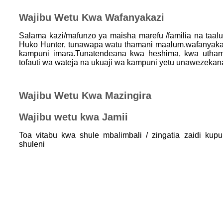
Wajibu Wetu Kwa Wafanyakazi
Salama kazi/mafunzo ya maisha marefu /familia na taalu
Huko Hunter, tunawapa watu thamani maalum.wafanyaka
kampuni imara.Tunatendeana kwa heshima, kwa uthami
tofauti wa wateja na ukuaji wa kampuni yetu unawezekan
Wajibu Wetu Kwa Mazingira
Wajibu wetu kwa Jamii
Toa vitabu kwa shule mbalimbali / zingatia zaidi kup
shuleni