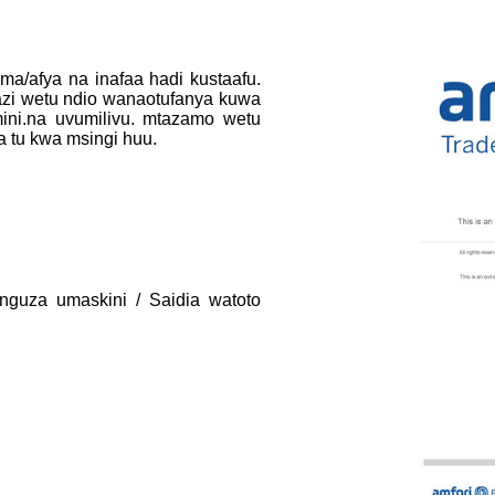
ma/afya na inafaa hadi kustaafu.
zi wetu ndio wanaotufanya kuwa
ni.na uvumilivu. mtazamo wetu
a tu kwa msingi huu.
unguza umaskini / Saidia watoto